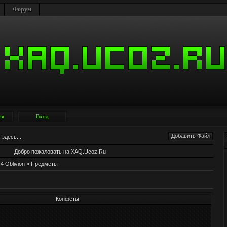
Форум
ия
Вход
Добавить Файл
здесь...
Добро пожаловать на XAQ.Ucoz.Ru
 4 Oblivion
» Предметы
Конфеты