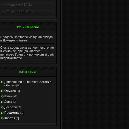
Моды для GTA SA
Моды для Oblivion
Это интересно
Продаем
запчасти мазда
со склада
в Донецке и Киеве
Снять хорошую квартиру посуточно
в Измаиле,
аренда квартир
почасово Измаил
- популярный сайт
недвижимости.
Категории
Дополнения к The Elder Scrolls 4
Oblivion
[9]
Оружие
[0]
Щиты
[0]
Дома
[0]
Доспехи
[2]
Предметы
[1]
Квесты
[0]