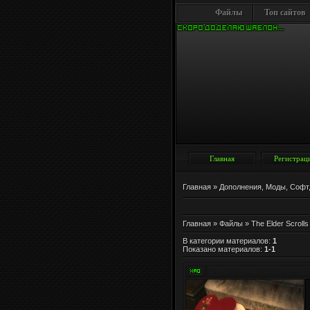
Файлы
Топ сайтов
Главная
Регистрац
Главная
»
Дополнения, Моды, Софт, 
Главная
»
Файлы
»
The Elder Scrolls
В категории материалов
:
1
Показано материалов
:
1-1