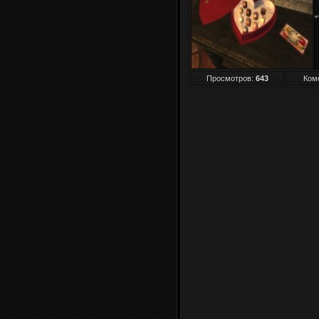
"
Просмотров
:
643
Ком