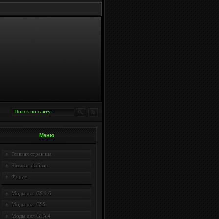
Меню
Главная страница
Каталог файлов
Форум
Моды для CS 1.6
Моды для CSS
Моды для GTA 4