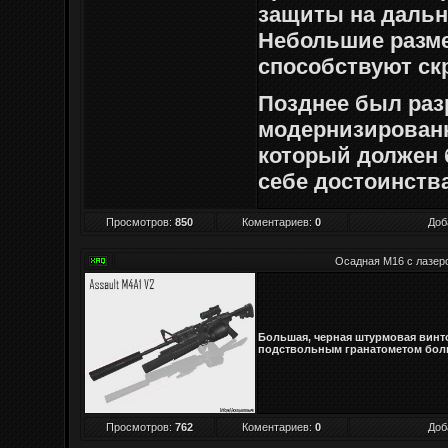
защиты на дально
Небольшие разм
способствуют с
Позднее был раз
модернизированн
который должен
себе достоинства
Просмотров
:
850
Коментариев:
0
Доб
Осадная M16 с лазер
Большая, черная штурмовая винт
подствольным гранатометом бол
Просмотров
:
762
Коментариев:
0
Доб