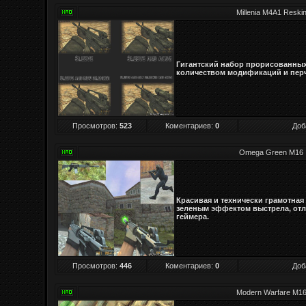
Millenia M4A1 Reski
Гигантский набор прорисованны
количеством модификаций и перч
Просмотров
:
523
Коментариев:
0
Доб
Omega Green M16
Красивая и технически грамотная
зеленым эффектом выстрела, отл
геймера.
Просмотров
:
446
Коментариев:
0
Доб
Modern Warfare M1