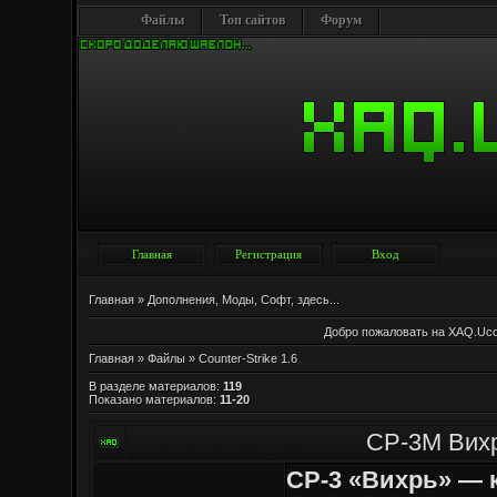
Файлы
Топ сайтов
Форум
Главная
Регистрация
Вход
Главная
»
Дополнения, Моды, Софт, здесь...
Добро пожаловать на XAQ.Uc
Главная
»
Файлы
» Counter-Strike 1.6
В разделе материалов
:
119
Показано материалов
:
11-20
СР-3М Вих
СР-3 «Вихрь» — 