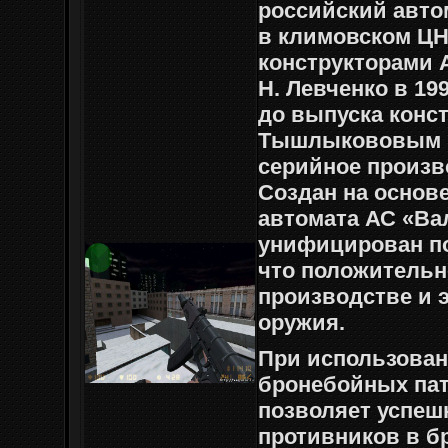
российский авто
в климовском Ц
конструкторами А
Н. Левченко в 19
до выпуска конст
Тышлыкововым и
серийное произво
Создан на основ
автомата АС «Ва
унифицирован п
что положительн
производстве и 
оружия.
При использова
бронебойных пат
позволяет успеш
противников в б