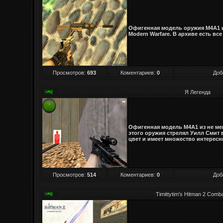
Офигенная модель оружия M4A1 из
Modern Warfare. В архиве есть вс
Просмотров
:
693
Коментариев:
0
Доб
Я Легенда
Офигенная модель M4A1 из не мен
этого оружия стрелял Уилл Смит
цвет и имеет множество интерес
Просмотров
:
514
Коментариев:
0
Доб
Timittytim's Hitman 2 Comba