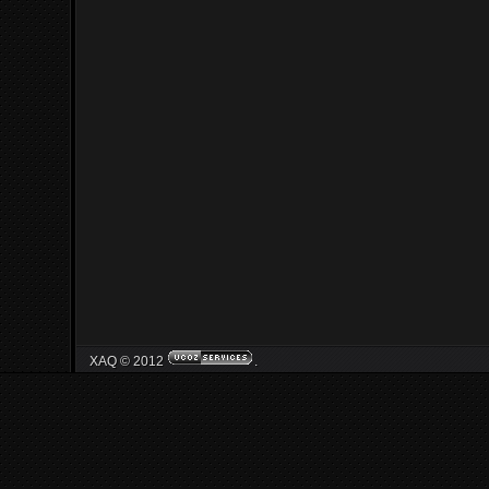
XAQ © 2012
.