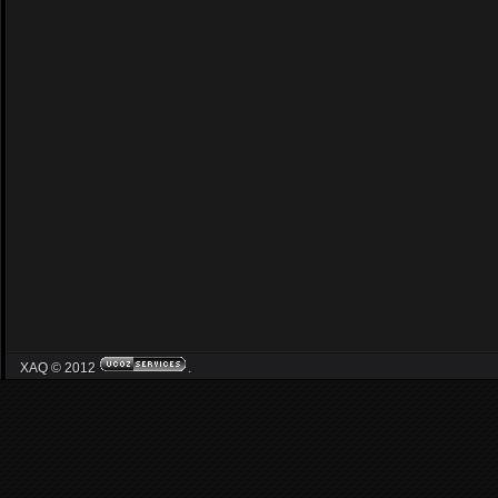
XAQ © 2012
.