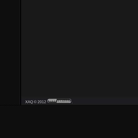
XAQ © 2012
.