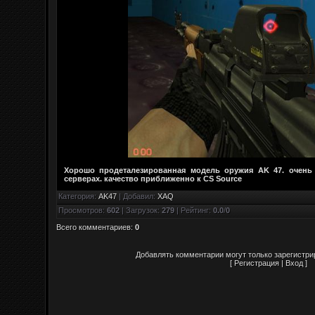
Хорошо продеталезированная модель оружия AK 47. очень
серверах. качество приближенно к CS Source
Категория
:
AK47
|
Добавил
:
XAQ
Просмотров
:
602
|
Загрузок
:
279
|
Рейтинг
:
0.0
/
0
Всего комментариев
:
0
Добавлять комментарии могут только зарегистри
[
Регистрация
|
Вход
]