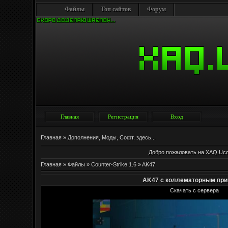
Файлы
Топ сайтов
Форум
Главная
Регистрация
Вход
Главная
»
Дополнения, Моды, Софт, здесь...
Добро пожаловать на XAQ.Uc
Главная
»
Файлы
»
Counter-Strike 1.6
»
AK47
AK47 с коллематорным пр
Скачать с сервера